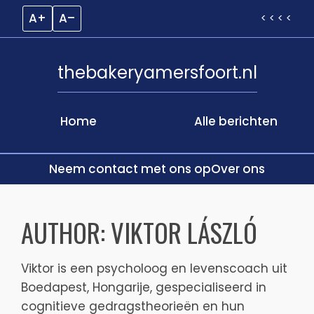
A+
A–
< < < <
thebakeryamersfoort.nl
Home
Alle berichten
Neem contact met ons op
Over ons
Skip
to
AUTHOR:
VIKTOR LÁSZLÓ
content
Viktor is een psycholoog en levenscoach uit
Boedapest, Hongarije, gespecialiseerd in
cognitieve gedragstheorieën en hun