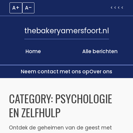
A+
A–
< < < <
thebakeryamersfoort.nl
Home
Alle berichten
Neem contact met ons op
Over ons
Skip
to
CATEGORY:
PSYCHOLOGIE
content
EN ZELFHULP
Ontdek de geheimen van de geest met