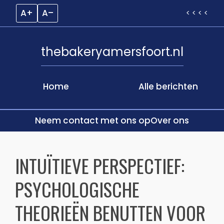
A+
A–
< < < <
thebakeryamersfoort.nl
Home
Alle berichten
Neem contact met ons op
Over ons
Skip
to
INTUÏTIEVE PERSPECTIEF:
content
PSYCHOLOGISCHE
THEORIEËN BENUTTEN VOOR