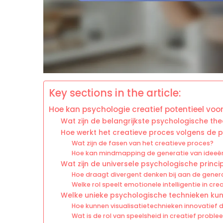
Key sections in the article:
Hoe kan psychologie creatief potentieel voor
Wat zijn de belangrijkste psychologische the
Hoe werkt het creatieve proces volgens de 
Wat zijn de fasen van het creatieve proces?
Hoe kan mindmapping de generatie van ideeë
Wat zijn de universele psychologische princi
Hoe draagt divergent denken bij aan de gener
Welke rol speelt emotionele intelligentie in crea
Welke unieke psychologische technieken kunn
Hoe kunnen visualisatietechnieken innovatief 
Wat is de rol van speelsheid in creatief prob