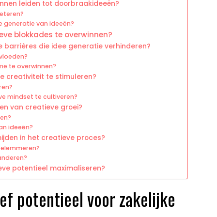
nnen leiden tot doorbraakideeën?
beteren?
e generatie van ideeën?
eve blokkades te overwinnen?
 barrières die idee generatie verhinderen?
nvloeden?
me te overwinnen?
creativiteit te stimuleren?
ren?
ve mindset te cultiveren?
en van creatieve groei?
den?
van ideeën?
jden in het creatieve proces?
 belemmeren?
 anderen?
eve potentieel maximaliseren?
ef potentieel voor zakelijke