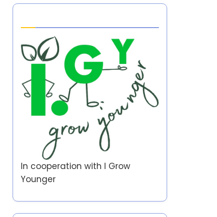
Partner
In cooperation with
I Grow
Younger