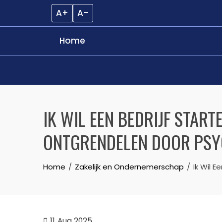
A+
A–
Home
Skip
to
IK WIL EEN BEDRIJF START
content
ONTGRENDELEN DOOR PSY
Home
Zakelijk en Ondernemerschap
Ik Wil 
11
Aug 2025